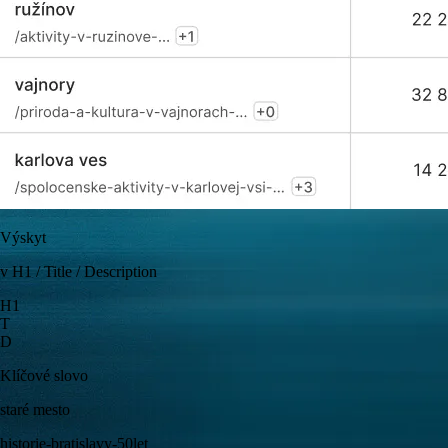
Výskyt
v H1 / Title / Description
H1
T
D
Klíčové slovo
staré mesto
historie-bratislavy-50let