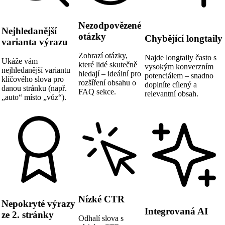
Nezodpovězené
Nejhledanější
otázky
Chybějící longtaily
varianta výrazu
Zobrazí otázky,
Najde longtaily často s
Ukáže vám
které lidé skutečně
vysokým konverzním
nejhledanější variantu
hledají – ideální pro
potenciálem – snadno
klíčového slova pro
rozšíření obsahu o
doplníte cílený a
danou stránku (např.
FAQ sekce.
relevantní obsah.
„auto“ místo „vůz“).
Nízké CTR
Nepokryté výrazy
Integrovaná AI
ze 2. stránky
Odhalí slova s