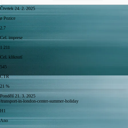
Čtvrtek 24. 2. 2025
ø Pozice
2.7
Cel. imprese
1 211
Cel. kliknutí
545
CTR
21 %
Pondělí 21. 3. 2025
/transport-in-london-center-summer-holiday
H1
Ano